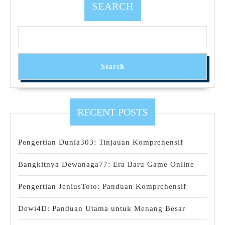
SEARCH
Search
RECENT POSTS
Pengertian Dunia303: Tinjauan Komprehensif
Bangkitnya Dewanaga77: Era Baru Game Online
Pengertian JeniusToto: Panduan Komprehensif
Dewi4D: Panduan Utama untuk Menang Besar