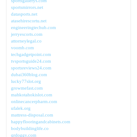
sportsgallerys.com
sportsmirrors.net
datasports.net
atasehirescortu.net
engineeringtechub.com
jerryescorts.com
attorneylegal.co
voomb.com
techgadgetpoint.com
tvsportsguide24.com
sportsreviews24.com
dubai360blog.com
lucky77slot.org
growmefast.com
mahkotahokislot.com
onlinecancerpharm.com
ufalek.org
mattress-disposal.com
happyflooringandcabinets.com
bodybuildinglife.co
qrdoggy.com