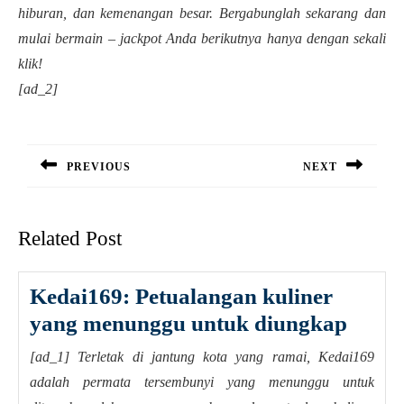
hiburan, dan kemenangan besar. Bergabunglah sekarang dan
mulai bermain – jackpot Anda berikutnya hanya dengan sekali
klik!
[ad_2]
Post
navigation
PREVIOUS
NEXT
Previous
Next
post:
post:
Related Post
Kedai169: Petualangan kuliner
Kedai
yang menunggu untuk diungkap
Petua
[ad_1] Terletak di jantung kota yang ramai, Kedai169
kulin
adalah permata tersembunyi yang menunggu untuk
yang