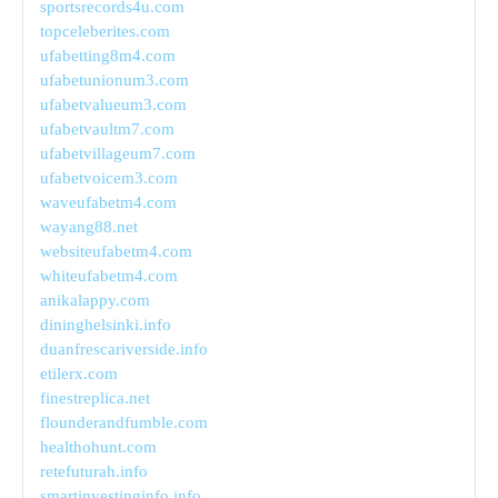
sportsrecords4u.com
topceleberites.com
ufabetting8m4.com
ufabetunionum3.com
ufabetvalueum3.com
ufabetvaultm7.com
ufabetvillageum7.com
ufabetvoicem3.com
waveufabetm4.com
wayang88.net
websiteufabetm4.com
whiteufabetm4.com
anikalappy.com
dininghelsinki.info
duanfrescariverside.info
etilerx.com
finestreplica.net
flounderandfumble.com
healthohunt.com
retefuturah.info
smartinvestinginfo.info