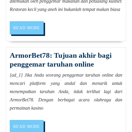
ditemukan oleh penggemar makanan dan petualang kuliner.
menu
Restoran kecil yang aneh ini bukanlah tempat makan biasa
untuk
diun
READ
READ MORE
MORE
ArmorBet78: Tujuan akhir bagi
ArmorBet7
penggemar taruhan online
Tujuan
[ad_1] Jika Anda seorang penggemar taruhan online dan
akhir
mencari platform yang andal dan menarik untuk
bagi
menempatkan taruhan Anda, tidak terlihat lagi dari
penggemar
ArmorBet78. Dengan berbagai acara olahraga dan
taruhan
permainan kasino
online
READ
READ MORE