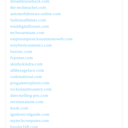
dreamhousehack.com
the-techteacher.com
automobilenews-online.com
fashionalltimes.com
totaldigitalforum.com
technoarmaan.com
empresasposicionamientoweb.com
tonybestcosmetics.com
buzznc.com
fxjoiner.com
skinbykindra.com
alltherageface.com
codenational.com
progameexplorer.com
rockislandroastery.com
directselling-pro.com
revenuealarm.com
lurab.com
ignitioncoilguide.com
mytechcomputer.com
bioslot168.com