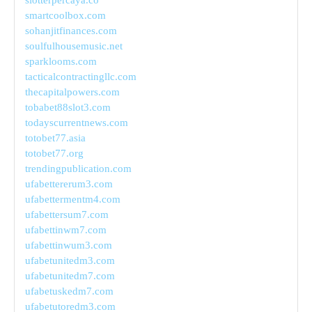
smartcoolbox.com
sohanjitfinances.com
soulfulhousemusic.net
sparklooms.com
tacticalcontractingllc.com
thecapitalpowers.com
tobabet88slot3.com
todayscurrentnews.com
totobet77.asia
totobet77.org
trendingpublication.com
ufabettererum3.com
ufabettermentm4.com
ufabettersum7.com
ufabettinwm7.com
ufabettinwum3.com
ufabetunitedm3.com
ufabetunitedm7.com
ufabetuskedm7.com
ufabetutoredm3.com