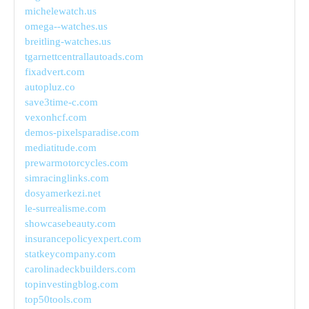
michelewatch.us
omega--watches.us
breitling-watches.us
tgarnettcentrallautoads.com
fixadvert.com
autopluz.co
save3time-c.com
vexonhcf.com
demos-pixelsparadise.com
mediatitude.com
prewarmotorcycles.com
simracinglinks.com
dosyamerkezi.net
le-surrealisme.com
showcasebeauty.com
insurancepolicyexpert.com
statkeycompany.com
carolinadeckbuilders.com
topinvestingblog.com
top50tools.com