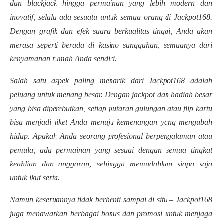
dan blackjack hingga permainan yang lebih modern dan
inovatif, selalu ada sesuatu untuk semua orang di Jackpot168.
Dengan grafik dan efek suara berkualitas tinggi, Anda akan
merasa seperti berada di kasino sungguhan, semuanya dari
kenyamanan rumah Anda sendiri.
Salah satu aspek paling menarik dari Jackpot168 adalah
peluang untuk menang besar. Dengan jackpot dan hadiah besar
yang bisa diperebutkan, setiap putaran gulungan atau flip kartu
bisa menjadi tiket Anda menuju kemenangan yang mengubah
hidup. Apakah Anda seorang profesional berpengalaman atau
pemula, ada permainan yang sesuai dengan semua tingkat
keahlian dan anggaran, sehingga memudahkan siapa saja
untuk ikut serta.
Namun keseruannya tidak berhenti sampai di situ – Jackpot168
juga menawarkan berbagai bonus dan promosi untuk menjaga