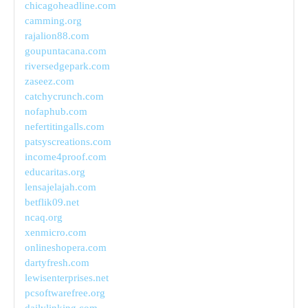
chicagoheadline.com
camming.org
rajalion88.com
goupuntacana.com
riversedgepark.com
zaseez.com
catchycrunch.com
nofaphub.com
nefertitingalls.com
patsyscreations.com
income4proof.com
educaritas.org
lensajelajah.com
betflik09.net
ncaq.org
xenmicro.com
onlineshopera.com
dartyfresh.com
lewisenterprises.net
pcsoftwarefree.org
dailylinking.com