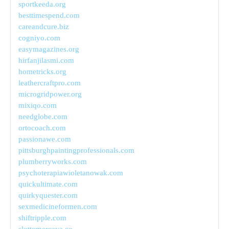
sportkeeda.org
besttimespend.com
careandcure.biz
cogniyo.com
easymagazines.org
hirfanjilasmi.com
hometricks.org
leathercraftpro.com
microgridpower.org
mixiqo.com
needglobe.com
ortocoach.com
passionawe.com
pittsburghpaintingprofessionals.com
plumberryworks.com
psychoterapiawioletanowak.com
quickultimate.com
quirkyquester.com
sexmedicineformen.com
shiftripple.com
slotterpercaya.co