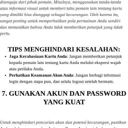
disengaja dari pihak pemain. Misalnya, menggunakan tanda-tanda
atau informasi visual untuk memberi tahu pemain lain tentang kartu
yang dimiliki bisa dianggap sebagai kecurangan. Oleh karena itu,
sangat penting untuk memperhatikan pola permainan Anda sendiri
dan memastikan bahwa Anda tidak memberikan petunjuk yang tidak
perlu.
TIPS MENGHINDARI KESALAHAN:
Jaga Kerahasiaan Kartu Anda
: Jangan memberikan petunjuk
kepada pemain lain tentang kartu Anda melalui ekspresi wajah
atau perilaku Anda.
Perhatikan Keamanan Akun Anda
: Jangan berbagi informasi
login dengan siapa pun, dan selalu logout setelah bermain.
7. GUNAKAN AKUN DAN PASSWORD
YANG KUAT
Untuk menghindari pencurian akun dan potensi kecurangan, pastikan