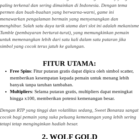
paling terkenal dan sering dimainkan di Indonesia. Dengan tema
permen dan buah-buahan yang berwarna-warni, game ini
menawarkan pengalaman bermain yang menyenangkan dan
menghibur. Salah satu daya tarik utama dari slot ini adalah mekanisme
Tumble
(pembayaran berturut-turut), yang memungkinkan pemain
untuk memenangkan lebih dari satu kali dalam satu putaran jika
simbol yang cocok terus jatuh ke gulungan.
FITUR UTAMA:
Free Spins
: Fitur putaran gratis dapat dipicu oleh simbol scatter,
memberikan kesempatan kepada pemain untuk menang lebih
banyak tanpa taruhan tambahan.
Multipliers
: Selama putaran gratis, multipliers dapat meningkat
hingga x100, memberikan potensi kemenangan besar.
Dengan RTP yang tinggi dan volatilitas sedang,
Sweet Bonanza
sangat
cocok bagi pemain yang suka peluang kemenangan yang lebih sering
tetapi tetap menginginkan hadiah besar.
2.
WOLF GOLD