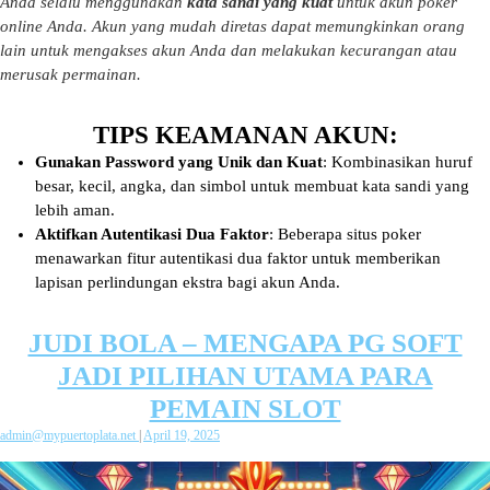
Anda selalu menggunakan
kata sandi yang kuat
untuk akun poker
online Anda. Akun yang mudah diretas dapat memungkinkan orang
lain untuk mengakses akun Anda dan melakukan kecurangan atau
merusak permainan.
TIPS KEAMANAN AKUN:
Gunakan Password yang Unik dan Kuat
: Kombinasikan huruf
besar, kecil, angka, dan simbol untuk membuat kata sandi yang
lebih aman.
Aktifkan Autentikasi Dua Faktor
: Beberapa situs poker
menawarkan fitur autentikasi dua faktor untuk memberikan
lapisan perlindungan ekstra bagi akun Anda.
JUDI BOLA – MENGAPA PG SOFT
JADI PILIHAN UTAMA PARA
PEMAIN SLOT
admin@mypuertoplata.net
|
April 19, 2025