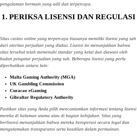
pengalaman bermain yang adil dan terpercaya.
1.
PERIKSA LISENSI DAN REGULASI
Situs casino online yang terpercaya biasanya memiliki lisensi yang sah
dari otoritas perjudian yang diakui. Lisensi ini menunjukkan bahwa
situs tersebut telah memenuhi standar yang ketat dan diawasi oleh
badan pengatur perjudian yang sah. Beberapa lisensi yang perlu
diperhatikan antara lain:
Malta Gaming Authority (MGA)
UK Gambling Commission
Curacao eGaming
Gibraltar Regulatory Authority
Pastikan situs yang Anda pilih mencantumkan informasi tentang lisensi
mereka di halaman utama atau di bagian kebijakan. Situs yang
berlisensi menunjukkan bahwa mereka beroperasi secara legal dan
mengutamakan transparansi serta keadilan dalam permainan.