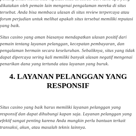
dikatakan oleh pemain lain mengenai pengalaman mereka di situs
tersebut. Anda bisa membaca ulasan di situs review terpercaya atau
forum perjudian untuk melihat apakah situs tersebut memiliki reputasi
yang baik.
Situs casino yang aman biasanya mendapatkan ulasan positif dari
pemain tentang layanan pelanggan, kecepatan pembayaran, dan
pengalaman bermain secara keseluruhan. Sebaliknya, situs yang tidak
dapat dipercaya sering kali memiliki banyak ulasan negatif mengenai
penarikan dana yang tertunda atau layanan yang buruk.
4.
LAYANAN PELANGGAN YANG
RESPONSIF
Situs casino yang baik harus memiliki layanan pelanggan yang
responsif dan dapat dihubungi kapan saja. Layanan pelanggan yang
efektif sangat penting karena Anda mungkin perlu bantuan terkait
transaksi, akun, atau masalah teknis lainnya.