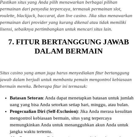
Pastikan situs yang Anda pilih menawarkan berbagai pilihan
permainan dari penyedia terpercaya, termasuk permainan slot,
roulette, blackjack, baccarat, dan live casino. Jika situs menawarkan
permainan dari provider yang kurang dikenal atau tidak memiliki
lisensi, sebaiknya pertimbangkan untuk mencari situs lain.
7.
FITUR BERTANGGUNG JAWAB
DALAM BERMAIN
Situs casino yang aman juga harus menyediakan fitur bertanggung
jawab dalam berjudi untuk membantu pemain mengontrol kebiasaan
bermain mereka. Beberapa fitur ini termasuk:
Batasan Setoran
: Anda dapat menetapkan batasan untuk jumlah
uang yang bisa Anda setorkan setiap hari, minggu, atau bulan.
Pengecualian Diri (Self-Exclusion)
: Jika Anda merasa kesulitan
mengontrol kebiasaan bermain, situs yang terpercaya
memungkinkan Anda untuk menangguhkan akun Anda untuk
jangka waktu tertentu.