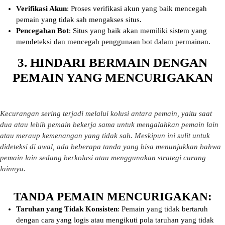
Verifikasi Akun
: Proses verifikasi akun yang baik mencegah
pemain yang tidak sah mengakses situs.
Pencegahan Bot
: Situs yang baik akan memiliki sistem yang
mendeteksi dan mencegah penggunaan bot dalam permainan.
3. HINDARI BERMAIN DENGAN
PEMAIN YANG MENCURIGAKAN
Kecurangan sering terjadi melalui kolusi antara pemain, yaitu saat
dua atau lebih pemain bekerja sama untuk mengalahkan pemain lain
atau meraup kemenangan yang tidak sah. Meskipun ini sulit untuk
dideteksi di awal, ada beberapa tanda yang bisa menunjukkan bahwa
pemain lain sedang berkolusi atau menggunakan strategi curang
lainnya.
TANDA PEMAIN MENCURIGAKAN:
Taruhan yang Tidak Konsisten
: Pemain yang tidak bertaruh
dengan cara yang logis atau mengikuti pola taruhan yang tidak