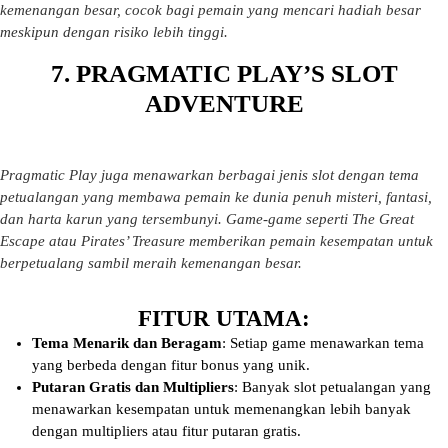
kemenangan besar, cocok bagi pemain yang mencari hadiah besar
meskipun dengan risiko lebih tinggi.
7.
PRAGMATIC PLAY’S SLOT
ADVENTURE
Pragmatic Play
juga menawarkan berbagai jenis slot dengan tema
petualangan yang membawa pemain ke dunia penuh misteri, fantasi,
dan harta karun yang tersembunyi. Game-game seperti
The Great
Escape
atau
Pirates’ Treasure
memberikan pemain kesempatan untuk
berpetualang sambil meraih kemenangan besar.
FITUR UTAMA:
Tema Menarik dan Beragam
: Setiap game menawarkan tema
yang berbeda dengan fitur bonus yang unik.
Putaran Gratis dan Multipliers
: Banyak slot petualangan yang
menawarkan kesempatan untuk memenangkan lebih banyak
dengan multipliers atau fitur putaran gratis.