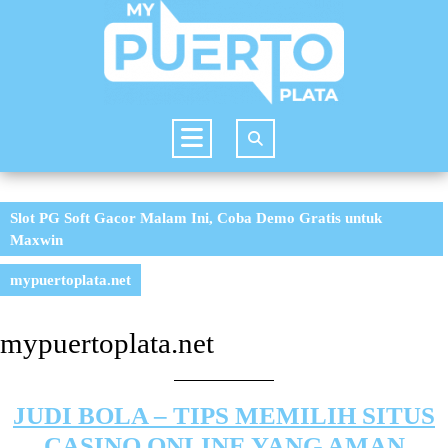
Skip
to
content
Open
Button
Slot PG Soft Gacor Malam Ini, Coba Demo Gratis untuk
Maxwin
mypuertoplata.net
mypuertoplata.net
JUDI BOLA – TIPS MEMILIH SITUS
CASINO ONLINE YANG AMAN