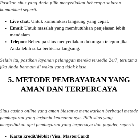
Pastikan situs yang Anda pilih menyediakan beberapa saluran
komunikasi seperti:
Live chat
: Untuk komunikasi langsung yang cepat.
Email
: Untuk masalah yang membutuhkan penjelasan lebih
mendalam.
Telepon
: Beberapa situs menyediakan dukungan telepon jika
Anda lebih suka berbicara langsung.
Selain itu, pastikan layanan pelanggan mereka tersedia 24/7, terutama
jika Anda bermain di waktu yang tidak biasa.
5.
METODE PEMBAYARAN YANG
AMAN DAN TERPERCAYA
Situs casino online yang aman biasanya menawarkan berbagai metode
pembayaran yang terjamin keamanannya. Pilih situs yang
menyediakan opsi pembayaran yang terpercaya dan populer, seperti:
Kartu kredit/débbit (Visa, MasterCard)