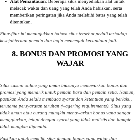
Alat Pemantauan
: Beberapa situs menyediakan alat untuk
melacak waktu dan uang yang telah Anda habiskan, serta
memberikan peringatan jika Anda melebihi batas yang telah
ditentukan.
Fitur-fitur ini menunjukkan bahwa situs tersebut peduli terhadap
kesejahteraan pemain dan ingin mencegah kecanduan judi.
8.
BONUS DAN PROMOSI YANG
WAJAR
Situs casino online yang aman biasanya menawarkan bonus dan
promosi yang menarik untuk pemain baru dan pemain setia. Namun,
pastikan Anda selalu membaca syarat dan ketentuan yang berlaku,
terutama persyaratan taruhan (wagering requirements). Situs yang
tidak aman atau curang mungkin menawarkan bonus yang sangat
menggiurkan, tetapi dengan syarat yang tidak realistis dan hampir
tidak mungkin dipenuhi.
Pastikan untuk memilih situs dengan bonus yang wajar dan