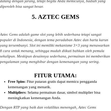
datang dengan jarang, tetapi begitu Anda memicunya, hadiah yang
diperoleh bisa sangat besar.
5.
AZTEC GEMS
Aztec Gems
adalah game slot yang lebih sederhana tetapi sangat
populer di Indonesia, dengan tema peradaban Aztec dan harta karun
yang tersembunyi. Slot ini memiliki mekanisme 3×3 yang menawarkan
8 cara untuk menang, sehingga mudah diikuti bahkan oleh pemula
sekalipun. Meskipun desainnya sederhana, permainan ini memberikan
pengalaman yang menghibur dengan kemenangan yang sering.
FITUR UTAMA:
Free Spins
: Fitur putaran gratis dapat memicu pengganda
kemenangan yang menarik.
Multipliers
: Selama permainan dasar, simbol multiplier bisa
meningkatkan kemenangan Anda.
Dengan RTP yang baik dan volatilitas menengah,
Aztec Gems