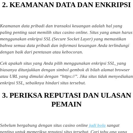
2.
KEAMANAN DATA DAN ENKRIPSI
Keamanan data pribadi dan transaksi keuangan adalah hal yang
paling penting saat memilih situs casino online. Situs yang aman harus
menggunakan enkripsi SSL (Secure Socket Layer) yang memastikan
bahwa semua data pribadi dan informasi keuangan Anda terlindungi
dengan baik dari peretasan atau kebocoran.
Cek apakah situs yang Anda pilih menggunakan enkripsi SSL, yang
biasanya ditunjukkan dengan simbol gembok di bilah alamat browser
atau URL yang dimulai dengan “https://”. Jika situs tidak menyediakan
enkripsi SSL, sebaiknya hindari situs tersebut.
3.
PERIKSA REPUTASI DAN ULASAN
PEMAIN
Sebelum bergabung dengan situs casino online
judi bola
sangat
penting untuk memeriksa reputasi situs tersebut. Cari tahu apa yang